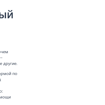
ный
очем
 –
е другие.
ормой по
д
ю:
омощи