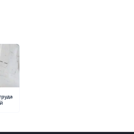
труда
ей