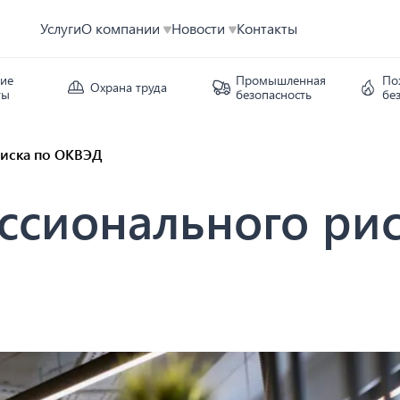
Услуги
О компании
Новости
Контакты
кие
Промышленная
По
Охрана труда
ты
безопасность
бе
риска по ОКВЭД
ссионального ри