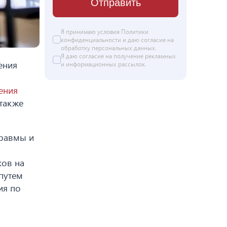
Отправить
Я принимаю условия
Политики
конфиденциальности
и даю согласие на
обработку персональных данных
.
Я даю
согласие
на получение рекламных
ения
и информационных рассылок.
ения
 также
травмы и
ков на
путем
ия по