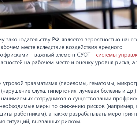
у законодательству РФ, является вероятностью нанес
рабочем месте вследствие воздействия вредного
рофрисками – важный элемент СУОТ –
системы управл
асностей на рабочем месте и оценку уровня риска, а
 угрозой травматизма (переломы, гематомы, микро
(нарушение слуха, гипертония, лучевая болезнь и др.)
 нанимаемых сотрудников о существовании профрис
е необходимые меры по снижению рисков (например, 
щиты работникам), а также разрабатывать мероприят
я ситуаций, вызванных риском.