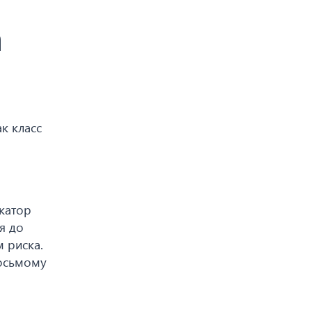
а
к класс
икатор
я до
 риска.
восьмому