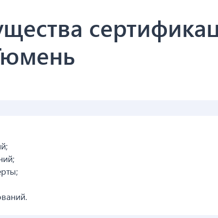
ущества сертифика
 Тюмень
й;
ний;
рты;
ваний.