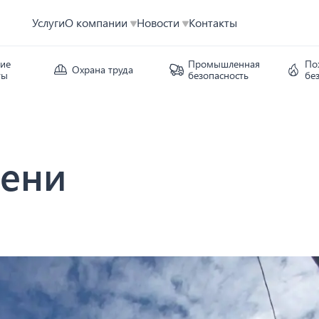
Услуги
О компании
Новости
Контакты
кие
Промышленная
По
Охрана труда
ты
безопасность
бе
мени