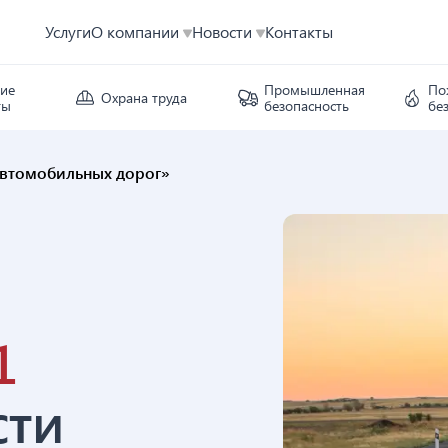
Услуги
О компании
Новости
Контакты
кие
Промышленная
По
Охрана труда
ты
безопасность
бе
 автомобильных дорог»
1
сти