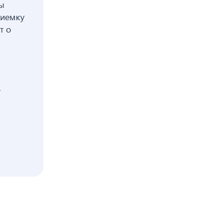
ы
риемку
т о
т