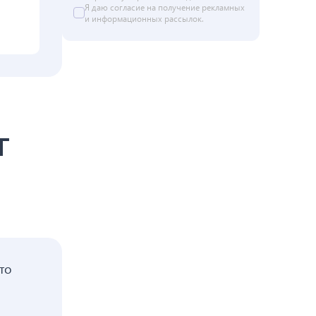
Я даю
согласие
на получение рекламных
и информационных рассылок.
г
то