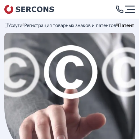
Услуги
Регистрация товарных знаков и патентов
Патент н