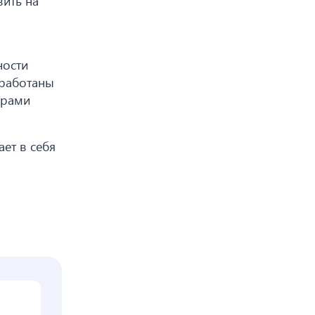
ить на
ности
зработаны
урами
ет в себя