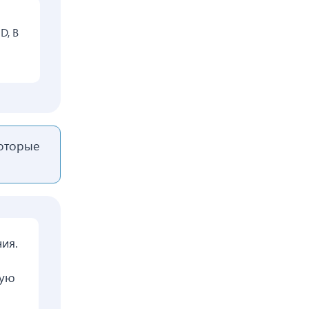
D, B
которые
ия.
ную