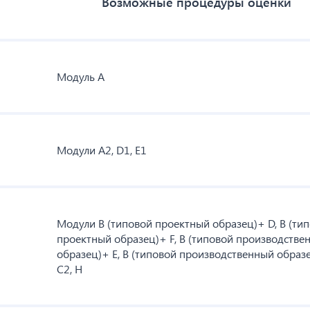
Возможные процедуры оценки
Модуль A
Модули A2, D1, E1
Модули B (типовой проектный образец)+ D, B (ти
проектный образец)+ F, B (типовой производстве
образец)+ E, B (типовой производственный образ
C2, H