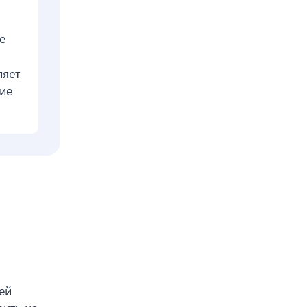
е
ляет
ие
ей