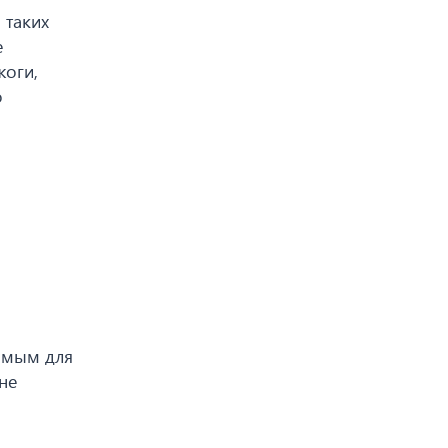
 таких
е
жоги,
о
имым для
не