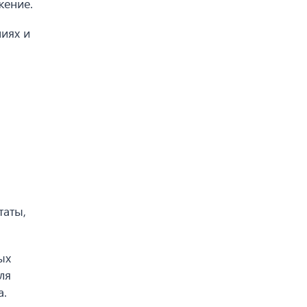
жение.
иях и
я
таты,
ых
ля
а.