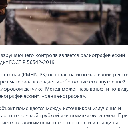
разрушающего контроля является радиографический
дит ГОСТ Р 56542-2019.
нтроля (РМНК, РК) основан на использовании рентг
рез материал и создает изображение его внутренней
 цифровом датчике. Метод может называться и по вид
нографический», «рентгенография».
объект помещается между источником излучения и
ь рентгеновской трубкой или гамма-излучателем. При
яется в зависимости от его плотности и толщины.