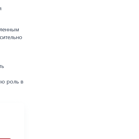
я
еленным
сительно
ть
ую роль в