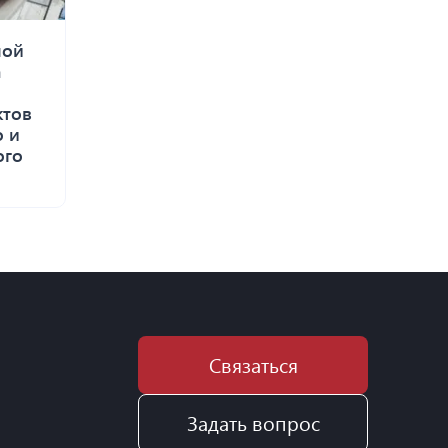
ной
а
ктов
о и
ого
Связаться
Задать вопрос