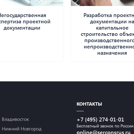
Негосударственная
Разработка проект
спертиза проектной
документации н
документации
капитальное
строительство объе
производственног
непроизводственн
назначения
КОНТАКТЫ
Владивосток
+7 (495) 274-01-01
Бесплатный звонок по России
Нижний Новгород
online@serconsrus.ru