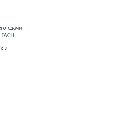
его сдачи
 ГАСН.
х и