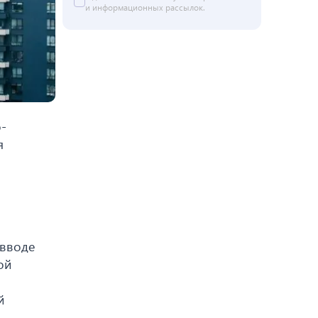
и информационных рассылок.
-
я
 вводе
ой
й