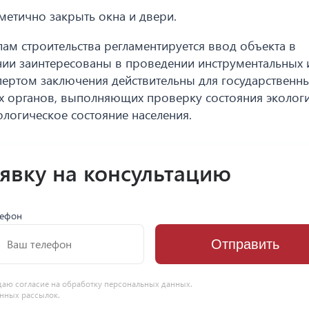
метично закрыть окна и двери.
м строительства регламентируется ввод объекта в
нии заинтересованы в проведении инструментальных 
ертом заключения действительны для государственны
х органов, выполняющих проверку состояния экологи
логическое состояние населения.
аявку на консультацию
лефон
Отправить
даю согласие на
обработку персональных данных
.
нных рассылок.