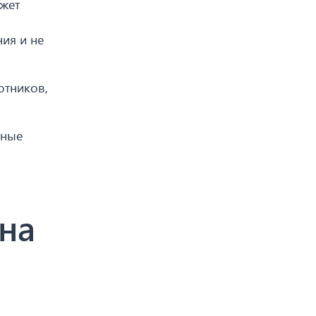
ожет
ия и не
отников,
тные
 на