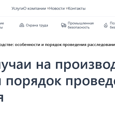
Услуги
О компании
Новости
Контакты
кие
Промышленная
По
Охрана труда
ты
безопасность
бе
одстве: особенности и порядок проведения расследован
учаи на производ
и порядок провед
я