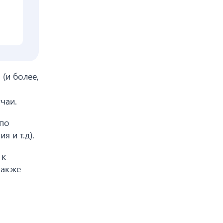
(и более,
чаи.
 по
 и т.д).
 к
также