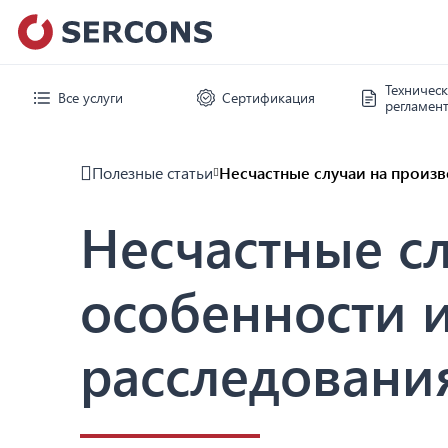
Техничес
Все услуги
Сертификация
регламен
Полезные статьи
Несчастные случаи на произв
Несчастные сл
особенности 
расследовани