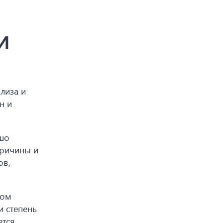
и
лиза и
н и
ошо
причины и
ов,
ном
и степень
тся.