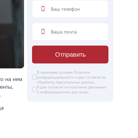
Отправить
Я принимаю условия
Политики
конфиденциальности
и даю согласие на
то на нем
обработку персональных данных
.
енты,
Я даю
согласие
на получение рекламных
и информационных рассылок.
.
да