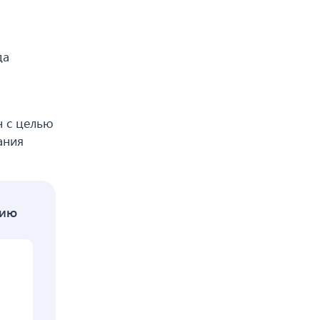
да
н с целью
ания
сию