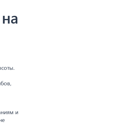
 на
ысоты.
ибов,
аниям и
не