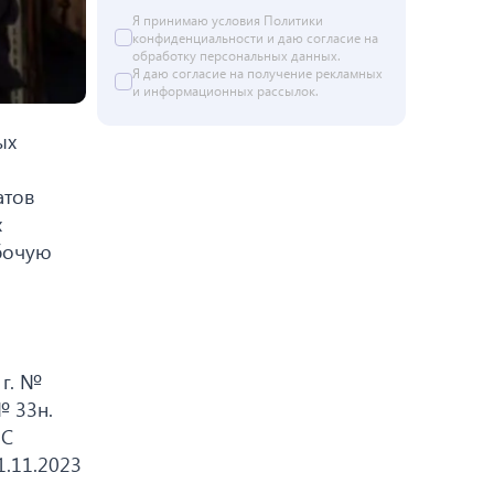
Я принимаю условия
Политики
конфиденциальности
и даю согласие на
обработку персональных данных
.
Я даю
согласие
на получение рекламных
и информационных рассылок.
ых
атов
х
абочую
 г. №
№ 33н.
 С
1.11.2023