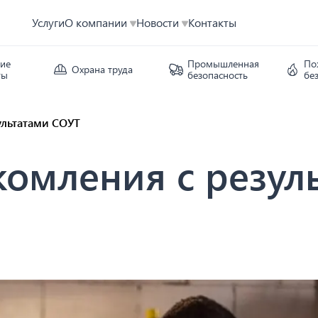
Услуги
О компании
Новости
Контакты
кие
Промышленная
По
Охрана труда
ты
безопасность
бе
ультатами СОУТ
комления с резул