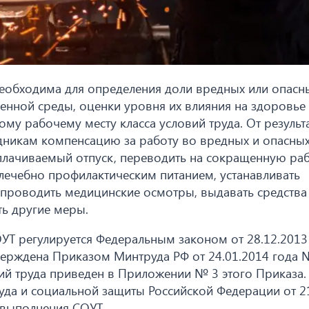
необходима для определения доли вредных или опасн
енной среды, оценки уровня их влияния на здоровье
му рабочему месту класса условий труда. От результ
удникам компенсацию за работу во вредных и опасны
оплачиваемый отпуск, переводить на сокращенную р
лечебно профилактическим питанием, устанавливать
 проводить медицинские осмотры, выдавать средства
ь другие меры.
Т регулируется Федеральным законом от 28.12.2013
верждена Приказом Минтруда РФ от 24.01.2014 года 
й труда приведен в Приложении № 3 этого Приказа.
руда и социальной защиты Российской Федерации от 2
 выполнения СОУТ.