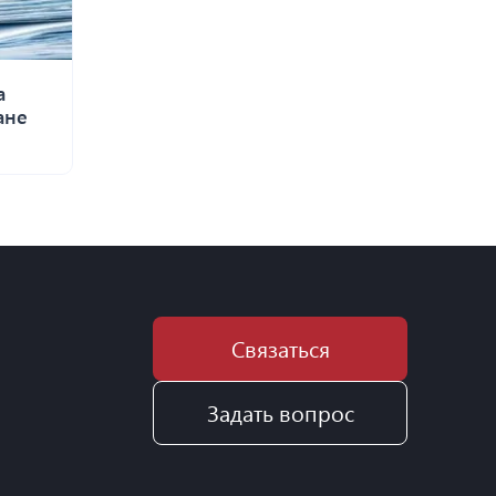
а
ане
Связаться
Задать вопрос