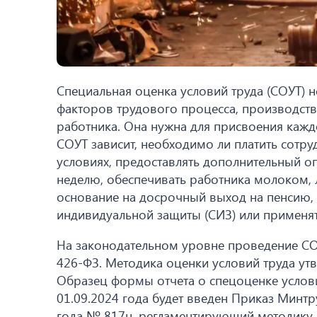
Специальная оценка условий труда (СОУТ) 
факторов трудового процесса, производств
работника. Она нужна для присвоения каждо
СОУТ зависит, необходимо ли платить сотр
условиях, предоставлять дополнительный 
неделю, обеспечивать работника молоком, 
основание на досрочный выход на пенсию,
индивидуальной защиты (СИЗ) или применят
На законодательном уровне проведение СОУ
426-ФЗ. Методика оценки условий труда ут
Образец формы отчета о спецоценке услови
01.09.2024 года будет введен Приказ Минт
года № 817н, регламентирующий методику