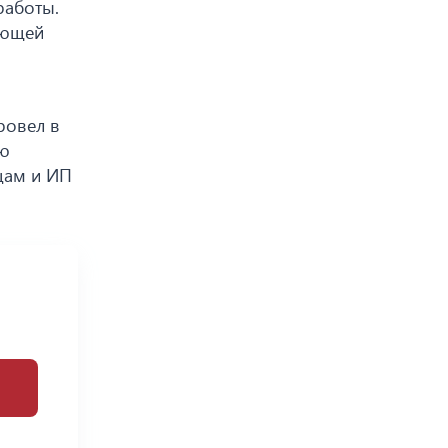
работы.
ующей
ровел в
ию
ицам и ИП