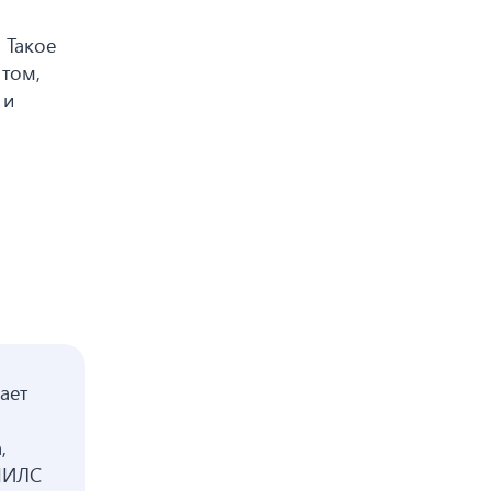
 Такое
 том,
 и
ает
,
СНИЛС