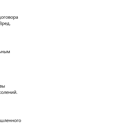
договора
Вред,
льным
овы
колений.
ышленного