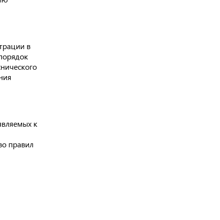
трации в
 порядок
хнического
ния
являемых к
во правил