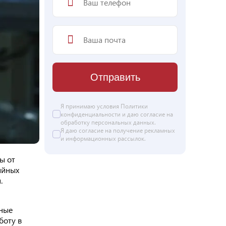
Отправить
Я принимаю условия
Политики
конфиденциальности
и даю согласие на
обработку персональных данных
.
Я даю
согласие
на получение рекламных
и информационных рассылок.
ы от
ийных
.
вные
боту в