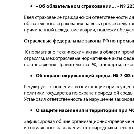
«Об обязательном страховании…» № 225-
Ввел страхование гражданской ответственности д
обязательного страхования на весь срок эксплуата
причиненный вследствие аварии, подлежит безус
Отраслевые федеральные законы РФ по промы
К нормативно-техническим актам в области пром
отраслям, межотраслевые нормативные акты федер
постановления Правительства РФ, стандарты, техр
Об охране окружающей среды. № 7-ФЗ от
Регулирует отношения, возникающие при осущест
политики государства по охране природной среды
Установил ответственность за нарушение законод
О защите населения и территории при ЧС
Зафиксировал общие организационно-правовые н
и социального назначения от природных и техног