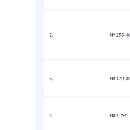
2.
№ 256-Ф
3.
№ 170-Ф
4.
№ 3-ФЗ