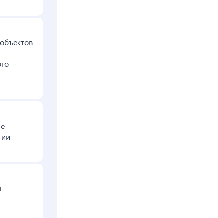
 объектов
ого
ие
гии
я