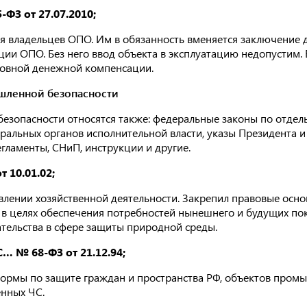
ФЗ от 27.07.2010;
ля владельцев ОПО. Им в обязанность вменяется заключение 
ции ОПО. Без него ввод объекта в эксплуатацию недопустим. 
ловной денежной компенсации.
шленной безопасности
безопасности относятся также: федеральные законы по отде
альных органов исполнительной власти, указы Президента и
егламенты, СНиП, инструкции и другие.
 10.01.02;
влении хозяйственной деятельности. Закрепил правовые осн
 в целях обеспечения потребностей нынешнего и будущих по
ательства в сфере защиты природной среды.
… № 68-ФЗ от 21.12.94;
ормы по защите граждан и пространства РФ, объектов пром
енных ЧС.