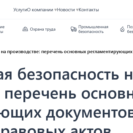
Услуги
О компании
Новости
Контакты
кие
Промышленная
По
Охрана труда
ты
безопасность
бе
на производстве: перечень основных регламентирующих
 безопасность н
: перечень основ
ющих документов
равовых актов