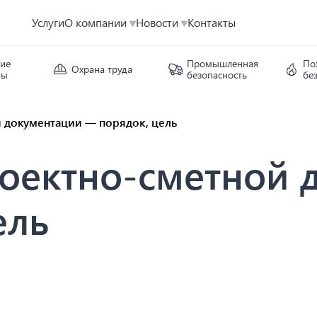
Услуги
О компании
Новости
Контакты
кие
Промышленная
По
Охрана труда
ты
безопасность
бе
й документации — порядок, цель
роектно-сметной 
ель