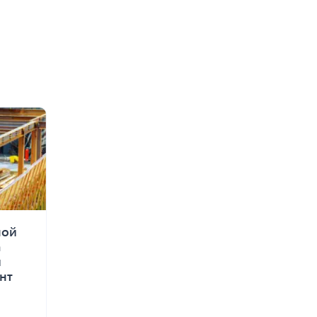
ной
а
и
нт