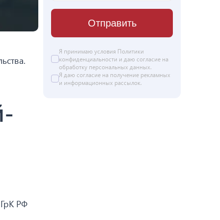
Отправить
Я принимаю условия
Политики
ьства.
конфиденциальности
и даю согласие на
обработку персональных данных
.
Я даю
согласие
на получение рекламных
и информационных рассылок.
й-
 ГрК РФ