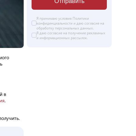
Отправить
Я принимаю условия
Политики
конфиденциальности
и даю согласие на
обработку персональных данных
.
Я даю
согласие
на получение рекламных
и информационных рассылок.
мого
ть
й в
ия
.
получить.