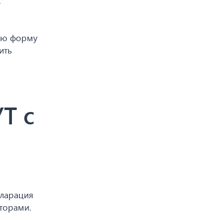
т
вую форму
ить
Т с
кларация
торами.