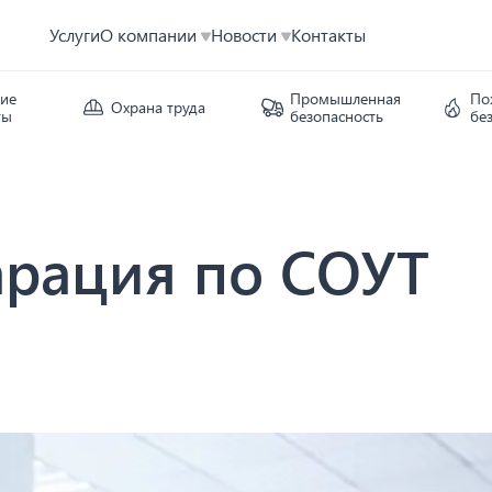
Услуги
О компании
Новости
Контакты
кие
Промышленная
По
Охрана труда
ты
безопасность
бе
арация по СОУТ