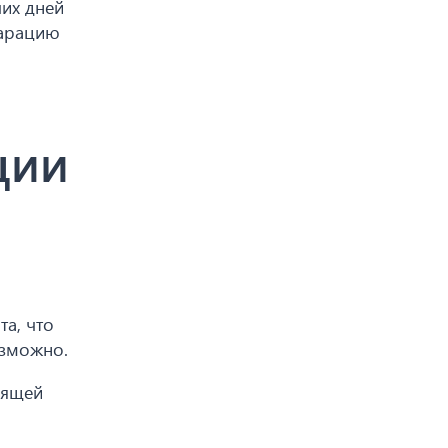
чих дней
ларацию
ции
а, что
озможно.
дящей