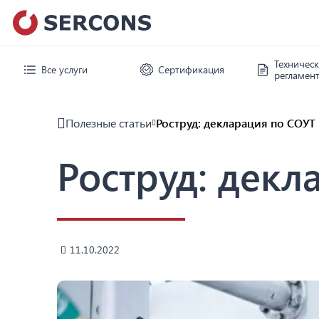
Техничес
Все услуги
Сертификация
регламен
Полезные статьи
Роструд: декларация по СОУТ
Роструд: декл
11.10.2022