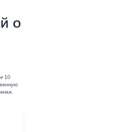
й о
е 10
твенную
енки.