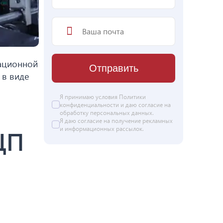
мационной
Отправить
 в виде
Я принимаю условия
Политики
конфиденциальности
и даю согласие на
обработку персональных данных
.
Я даю
согласие
на получение рекламных
и информационных рассылок.
ЦП