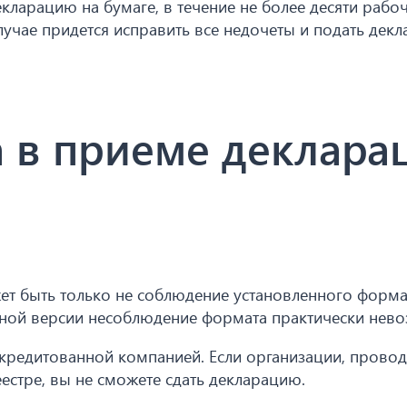
екларацию на бумаге, в течение не более десяти рабо
случае придется исправить все недочеты и подать дек
 в приеме деклара
т быть только не соблюдение установленного формат
онной версии несоблюдение формата практически нев
ккредитованной компанией. Если организации, прово
еестре, вы не сможете сдать декларацию.