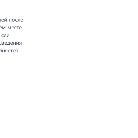
ней после
ем месте
Если
Сведения
лняется