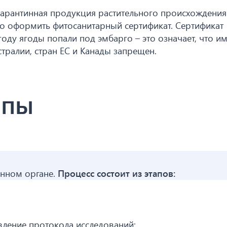
дкарантинная продукция растительного происхождения
о оформить фитосанитарный сертификат. Сертификат
 году ягоды попали под эмбарго – это означает, что и
тралии, стран ЕС и Канады запрещен.
апы
анном органе.
Процесс состоит из этапов:
вление протокола исследований;