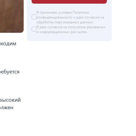
Я принимаю условия
Политики
конфиденциальности
и даю согласие на
обработку персональных данных
.
Я даю
согласие
на получение рекламных
и информационных рассылок.
бходим
ебуется
 высокий
олжен