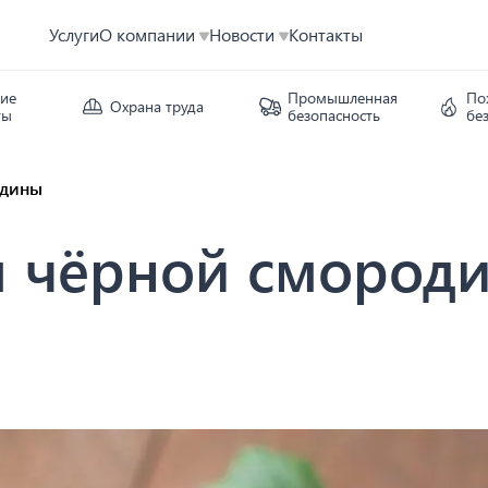
Услуги
О компании
Новости
Контакты
кие
Промышленная
По
Охрана труда
ты
безопасность
бе
одины
я чёрной смород