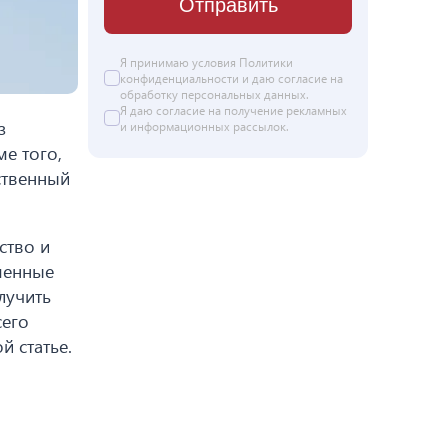
Отправить
Я принимаю условия
Политики
конфиденциальности
и даю согласие на
обработку персональных данных
.
Я даю
согласие
на получение рекламных
з
и информационных рассылок.
е того,
ственный
ство и
менные
лучить
сего
й статье.