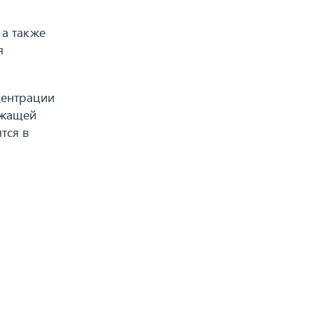
 а также
я
центрации
ежащей
тся в