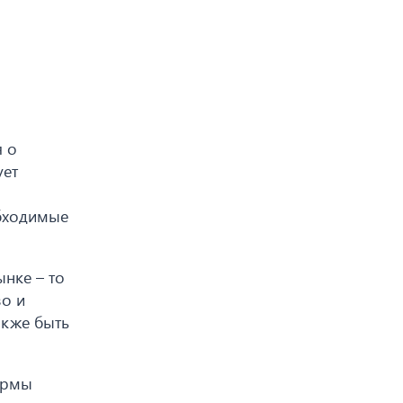
я о
ует
обходимые
ынке – то
во и
акже быть
ормы