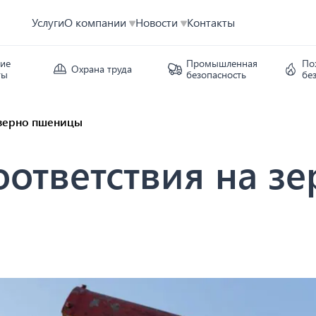
Услуги
О компании
Новости
Контакты
кие
Промышленная
По
Охрана труда
ты
безопасность
бе
 зерно пшеницы
оответствия на з