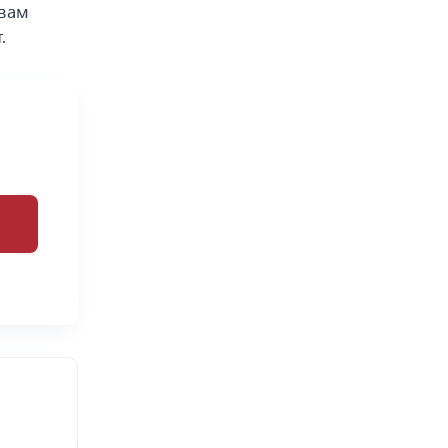
 вам
.