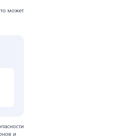
Это может
опасности
онов и