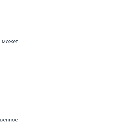
о может
твенное