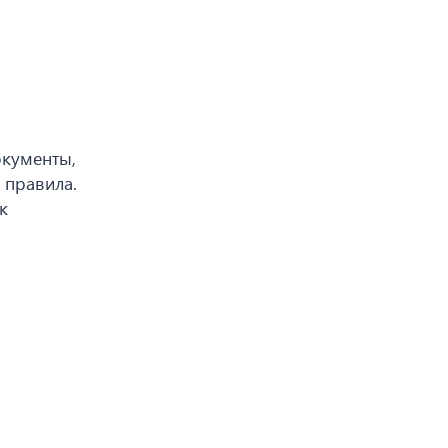
окументы,
 правила.
к