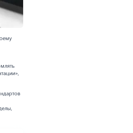
воему
рмлять
тации»,
андартов
делы,