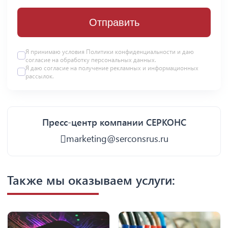
Отправить
Я принимаю условия
Политики конфиденциальности
и даю
согласие на
обработку персональных данных
.
Я даю
согласие
на получение рекламных и информационных
рассылок.
Пресс-центр компании СЕРКОНС
marketing@serconsrus.ru
Также мы оказываем услуги: