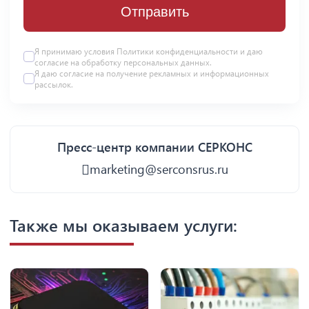
Отправить
Я принимаю условия
Политики конфиденциальности
и даю
согласие на
обработку персональных данных
.
Я даю
согласие
на получение рекламных и информационных
рассылок.
Пресс-центр компании СЕРКОНС
marketing@serconsrus.ru
Также мы оказываем услуги: