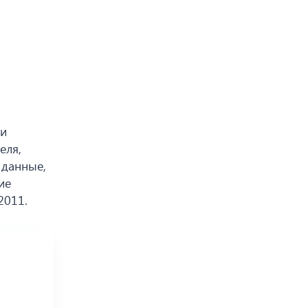
ти
еля,
 данные,
ие
2011.