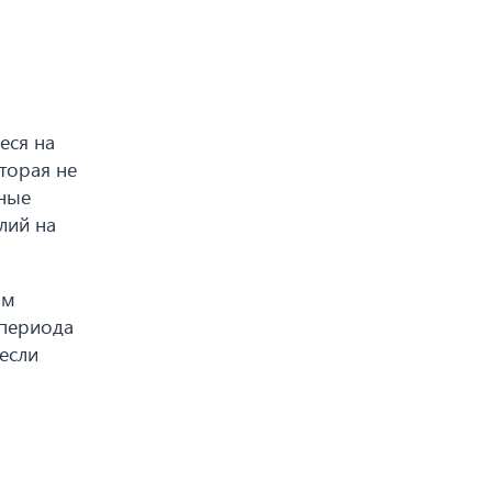
еся на
торая не
нные
лий на
ом
 периода
если