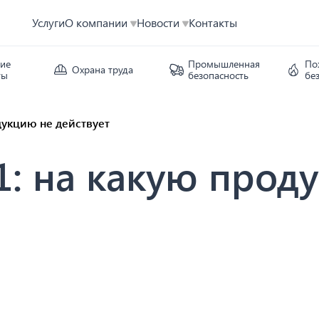
Услуги
О компании
Новости
Контакты
кие
Промышленная
По
Охрана труда
ты
безопасность
бе
дукцию не действует
1: на какую прод