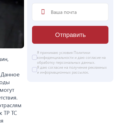
Отправить
Я принимаю условия
Политики
конфиденциальности
и даю согласие на
шин,
обработку персональных данных
.
Я даю
согласие
на получение рекламных
и информационных рассылок.
. Данное
коды
могут
тствия.
отраслям
к ТР ТС
ия