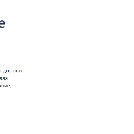
е
а дорогах
для
ание,