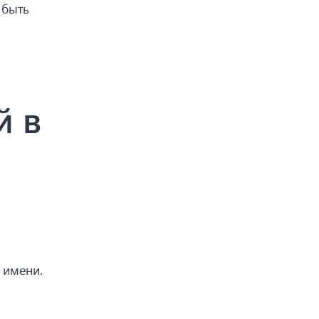
 быть
й в
 имени.