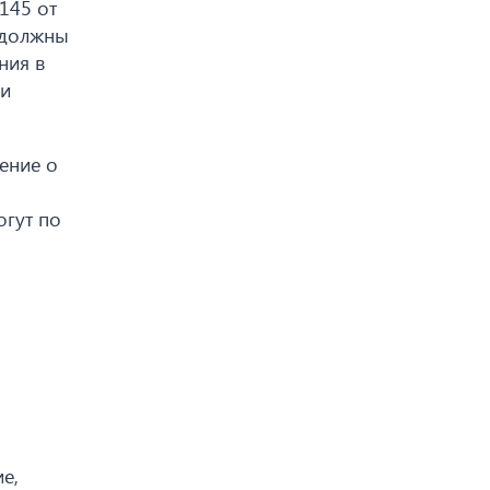
145 от
 должны
ния в
 и
ение о
огут по
е,