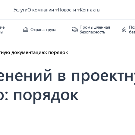
Услуги
О компании
Новости
Контакты
кие
Промышленная
По
Охрана труда
ты
безопасность
бе
тную документацию: порядок
енений в проект
: порядок