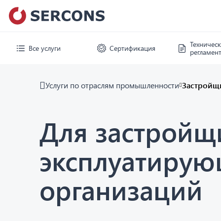
Техничес
Все услуги
Сертификация
регламен
Услуги по отраслям промышленности
Застройщ
Для застройщ
эксплуатиру
организаций