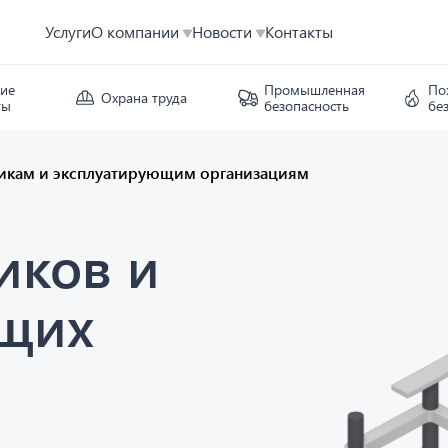
Услуги
О компании
Новости
Контакты
кие
Промышленная
По
Охрана труда
ты
безопасность
бе
икам и эксплуатирующим организациям
иков и
ющих