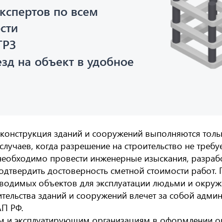
кспертов по всем
сти
ГРЗ
езд на объект в удобное
еконструкция зданий и сооружений выполняются толь
лучаев, когда разрешение на строительство не требуе
необходимо провести инженерные изыскания, разрабо
одтвердить достоверность сметной стоимости работ. 
озводимых объектов для эксплуатации людьми и окру
тельства зданий и сооружений влечет за собой адми
АП РФ.
м и эксплуатирующим организациям в оформлении о