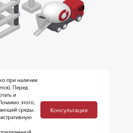
ко при наличии
тся). Перед
тать и
Помимо этого,
Консультация
жающей среды.
нистративную
пределенной