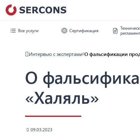
Техничес
Все услуги
Сертификация
регламен
Интервью с экспертами
О фальсификации прод
О фальсифика
«Халяль»
09.03.2023