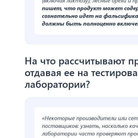
(включая лактозу); лесные орехи и п
пишет, что продукт может содер
сознательно идет на фальсификац
должны быть полноценно включен
На что рассчитывают п
отдавая ее на тестиров
лаборатории?
«Некоторые производители или сет
поставщиков: узнать, насколько к
лаборатории часто проверяют прод