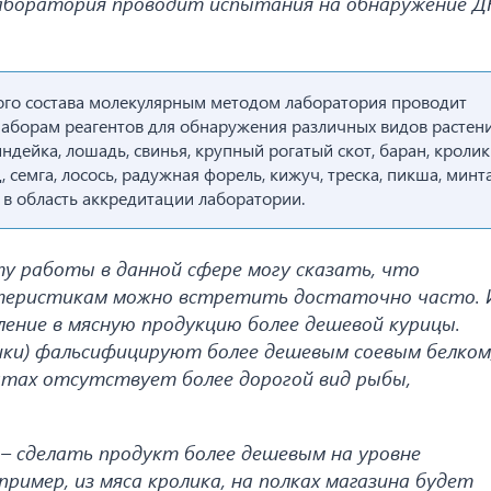
лаборатория проводит испытания на обнаружение 
ого состава молекулярным методом лаборатория проводит
наборам реагентов для обнаружения различных видов растен
индейка, лошадь, свинья, крупный рогатый скот, баран, кролик
, семга, лосось, радужная форель, кижуч, треска, пикша, минта
в область аккредитации лаборатории.
у работы в данной сфере могу сказать, что
теристикам можно встретить достаточно часто. 
ение в мясную продукцию более дешевой курицы.
ики) фальсифицируют более дешевым соевым белком
тах отсутствует более дорогой вид рыбы,
– сделать продукт более дешевым на уровне
пример, из мяса кролика, на полках магазина будет