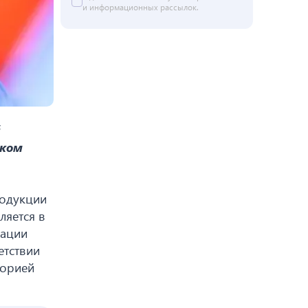
и информационных рассылок.
й
аком
родукции
ляется в
кации
етствии
торией