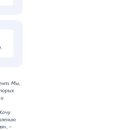
.
ент. Мы,
оторых
 и
Хочу
влению
мя
», –