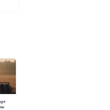
орт
ны