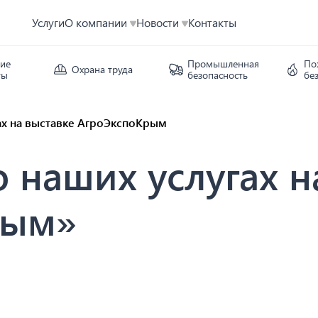
Услуги
О компании
Новости
Контакты
кие
Промышленная
По
Охрана труда
ты
безопасность
бе
ах на выставке АгроЭкспоКрым
 наших услугах н
рым»