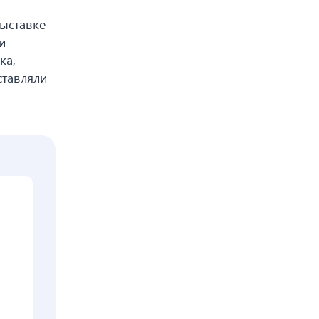
ыставке
и
ка,
ставляли