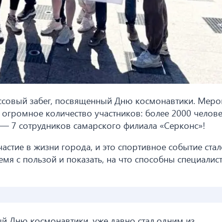
ассовый забег, посвященный Дню космонавтики. Меро
 огромное количество участников: более 2000 челове
е — 7 сотрудников самарского филиала «Серконс»!
астие в жизни города, и это спортивное событие ста
мя с пользой и показать, на что способны специалис
ый Дню космонавтики, уже давно стал одним из