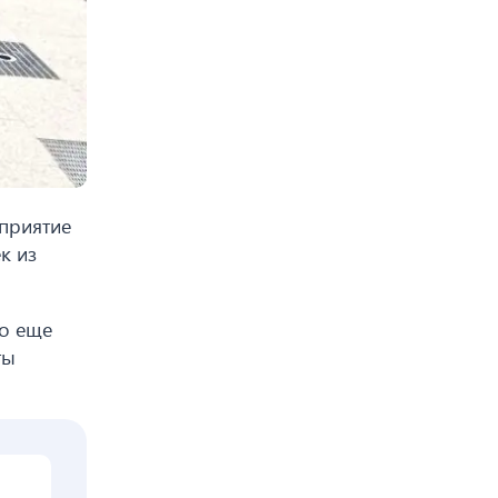
приятие
к из
ло еще
ты