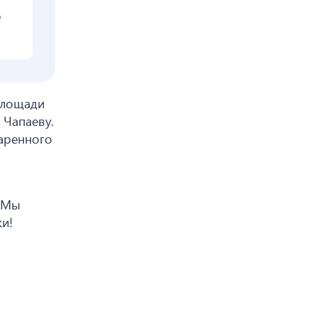
о
площади
 Чапаеву.
аренного
! Мы
и!