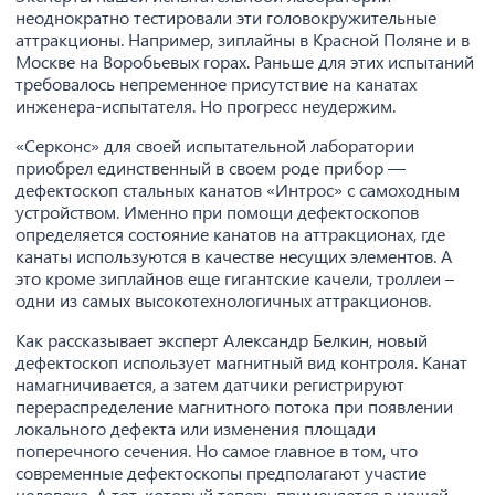
неоднократно тестировали эти головокружительные
аттракционы. Например, зиплайны в Красной Поляне и в
Москве на Воробьевых горах. Раньше для этих испытаний
требовалось непременное присутствие на канатах
инженера-испытателя. Но прогресс неудержим.
«Серконс» для своей испытательной лаборатории
приобрел единственный в своем роде прибор —
дефектоскоп стальных канатов «Интрос» с самоходным
устройством. Именно при помощи дефектоскопов
определяется состояние канатов на аттракционах, где
канаты используются в качестве несущих элементов. А
это кроме зиплайнов еще гигантские качели, троллеи –
одни из самых высокотехнологичных аттракционов.
Как рассказывает эксперт Александр Белкин, новый
дефектоскоп использует магнитный вид контроля. Канат
намагничивается, а затем датчики регистрируют
перераспределение магнитного потока при появлении
локального дефекта или изменения площади
поперечного сечения. Но самое главное в том, что
современные дефектоскопы предполагают участие
человека. А тот, который теперь применяется в нашей