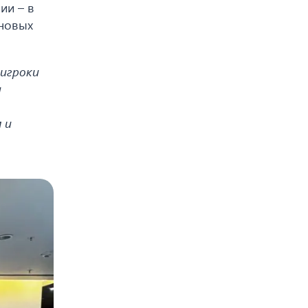
ии – в
 новых
 игроки
и
 и