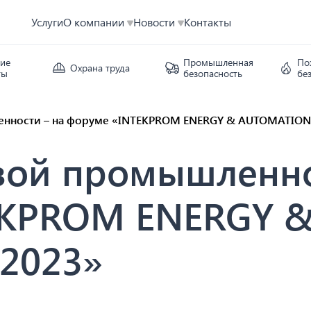
Услуги
О компании
Новости
Контакты
кие
Промышленная
По
Охрана труда
ты
безопасность
бе
нности – на форуме «INTEKPROM ENERGY & AUTOMATION
ой промышленно
EKPROM ENERGY 
2023»