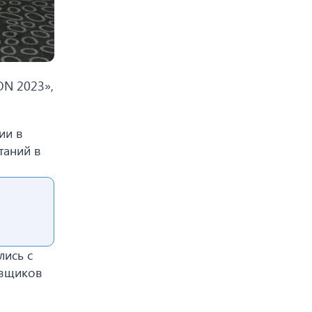
ON 2023»,
ии в
таний в
лись с
авщиков