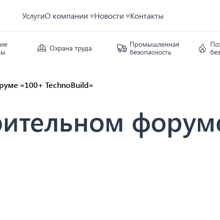
Услуги
О компании
Новости
Контакты
кие
Промышленная
По
Охрана труда
ты
безопасность
бе
руме «100+ TechnoBuild»
роительном форум