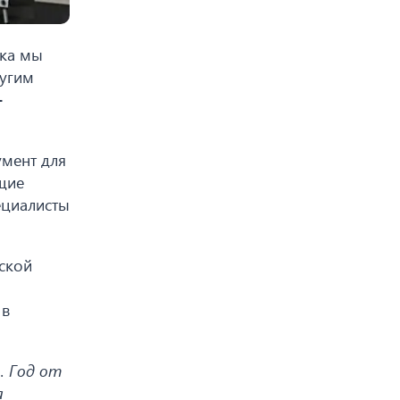
нка мы
ругим
+
умент для
щие
ециалисты
ской
 в
. Год от
а