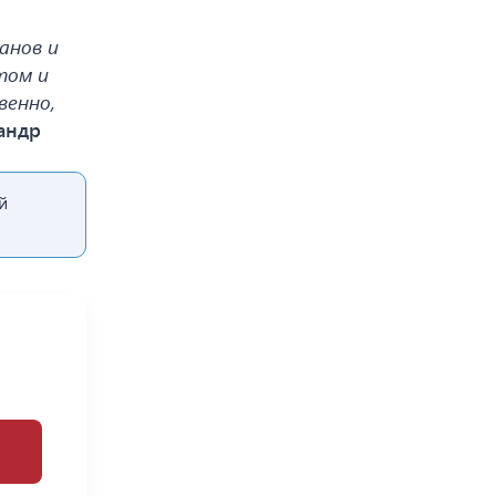
анов и
том и
венно,
андр
й