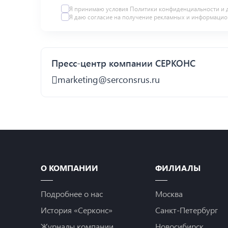
Я принимаю условия
Политики конфиденциальности
и 
Я даю
согласие
на получение рекламных и информацио
Пресс-центр компании СЕРКОНС
marketing@serconsrus.ru
О КОМПАНИИ
ФИЛИАЛЫ
Подробнее о нас
Москва
История «Серконс»
Санкт-Петербург
Журналы компании
Новосибирск