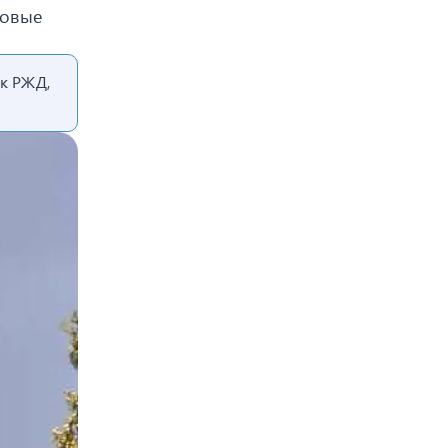
ровые
ак РЖД,