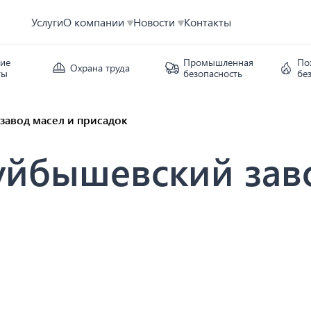
Услуги
О компании
Новости
Контакты
кие
Промышленная
По
Охрана труда
ты
безопасность
бе
завод масел и присадок
уйбышевский зав