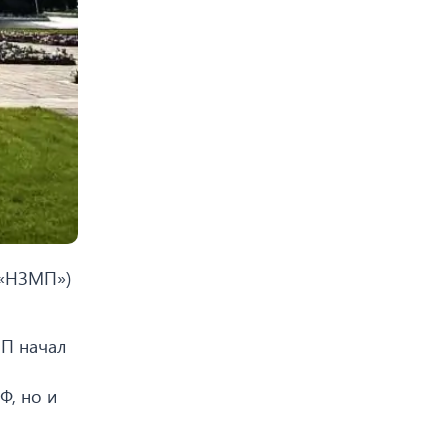
 «НЗМП»)
П начал
Ф, но и