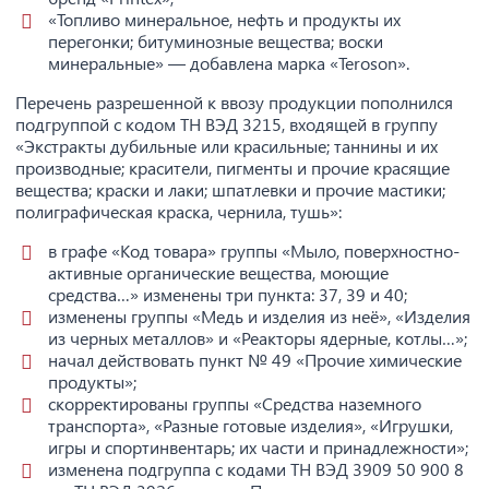
«Топливо минеральное, нефть и продукты их
перегонки; битуминозные вещества; воски
минеральные» — добавлена марка «Teroson».
Перечень разрешенной к ввозу продукции пополнился
подгруппой с кодом ТН ВЭД 3215, входящей в группу
«Экстракты дубильные или красильные; таннины и их
производные; красители, пигменты и прочие красящие
вещества; краски и лаки; шпатлевки и прочие мастики;
полиграфическая краска, чернила, тушь»:
в графе «Код товара» группы «Мыло, поверхностно-
активные органические вещества, моющие
средства…» изменены три пункта: 37, 39 и 40;
изменены группы «Медь и изделия из неё», «Изделия
из черных металлов» и «Реакторы ядерные, котлы…»;
начал действовать пункт № 49 «Прочие химические
продукты»;
скорректированы группы «Средства наземного
транспорта», «Разные готовые изделия», «Игрушки,
игры и спортинвентарь; их части и принадлежности»;
изменена подгруппа с кодами ТН ВЭД 3909 50 900 8