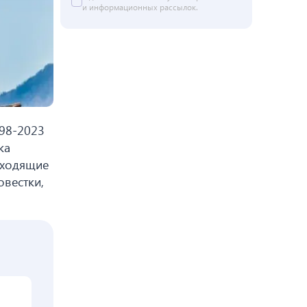
и информационных рассылок.
198-2023
ка
дходящие
овестки,