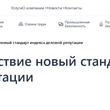
Услуги
О компании
Новости
Контакты
кие
Промышленная
По
Охрана труда
ты
безопасность
бе
 новый стандарт индекса деловой репутации
ствие новый стан
тации