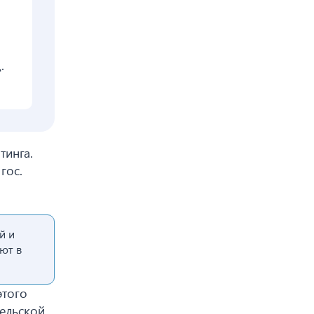
.
тинга.
гос.
й и
ют в
этого
ельской